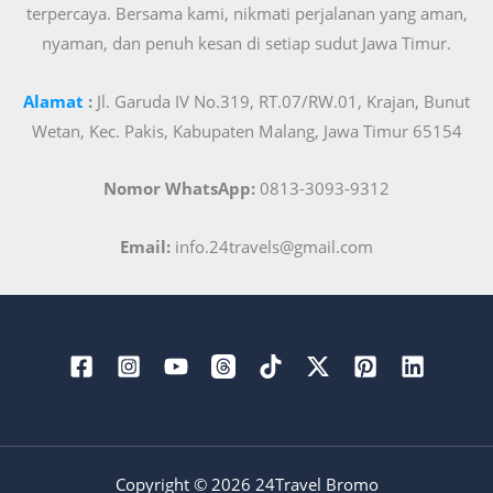
terpercaya. Bersama kami, nikmati perjalanan yang aman,
nyaman, dan penuh kesan di setiap sudut Jawa Timur.
Alamat
:
Jl. Garuda IV No.319, RT.07/RW.01, Krajan, Bunut
Wetan, Kec. Pakis, Kabupaten Malang, Jawa Timur 65154
Nomor WhatsApp:
0813-3093-9312
Email:
info.24travels@gmail.com
Copyright © 2026 24Travel Bromo