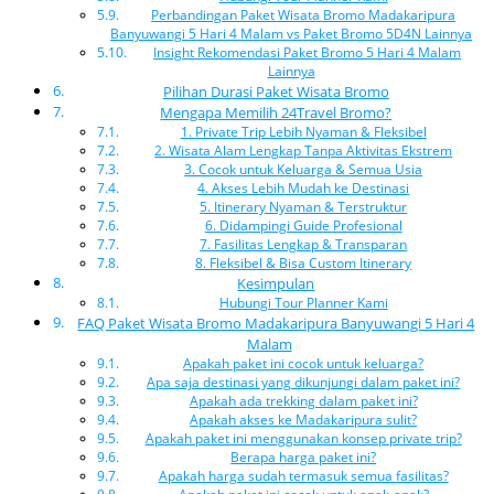
Perbandingan Paket Wisata Bromo Madakaripura
Banyuwangi 5 Hari 4 Malam vs Paket Bromo 5D4N Lainnya
Insight Rekomendasi Paket Bromo 5 Hari 4 Malam
Lainnya
Pilihan Durasi Paket Wisata Bromo
Mengapa Memilih 24Travel Bromo?
1. Private Trip Lebih Nyaman & Fleksibel
2. Wisata Alam Lengkap Tanpa Aktivitas Ekstrem
3. Cocok untuk Keluarga & Semua Usia
4. Akses Lebih Mudah ke Destinasi
5. Itinerary Nyaman & Terstruktur
6. Didampingi Guide Profesional
7. Fasilitas Lengkap & Transparan
8. Fleksibel & Bisa Custom Itinerary
Kesimpulan
Hubungi Tour Planner Kami
FAQ Paket Wisata Bromo Madakaripura Banyuwangi 5 Hari 4
Malam
Apakah paket ini cocok untuk keluarga?
Apa saja destinasi yang dikunjungi dalam paket ini?
Apakah ada trekking dalam paket ini?
Apakah akses ke Madakaripura sulit?
Apakah paket ini menggunakan konsep private trip?
Berapa harga paket ini?
Apakah harga sudah termasuk semua fasilitas?
Apakah paket ini cocok untuk anak-anak?