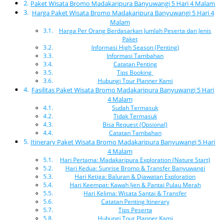
Paket Wisata Bromo Madakaripura Banyuwangi 5 Hari 4 Malam
Harga Paket Wisata Bromo Madakaripura Banyuwangi 5 Hari 4
Malam
Harga Per Orang Berdasarkan Jumlah Peserta dan Jenis
Paket
Informasi High Season (Penting)
Informasi Tambahan
Catatan Penting
Tips Booking
Hubungi Tour Planner Kami
Fasilitas Paket Wisata Bromo Madakaripura Banyuwangi 5 Hari
4 Malam
Sudah Termasuk
Tidak Termasuk
Bisa Request (Opsional)
Catatan Tambahan
Itinerary Paket Wisata Bromo Madakaripura Banyuwangi 5 Hari
4 Malam
Hari Pertama: Madakaripura Exploration (Nature Start)
Hari Kedua: Sunrise Bromo & Transfer Banyuwangi
Hari Ketiga: Baluran & Djawatan Exploration
Hari Keempat: Kawah Ijen & Pantai Pulau Merah
Hari Kelima: Wisata Santai & Transfer
Catatan Penting Itinerary
Tips Peserta
Hubungi Tour Planner Kami