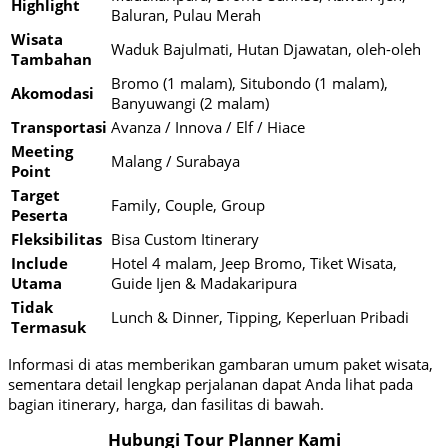
Highlight
Baluran, Pulau Merah
Wisata
Waduk Bajulmati, Hutan Djawatan, oleh-oleh
Tambahan
Bromo (1 malam), Situbondo (1 malam),
Akomodasi
Banyuwangi (2 malam)
Transportasi
Avanza / Innova / Elf / Hiace
Meeting
Malang / Surabaya
Point
Target
Family, Couple, Group
Peserta
Fleksibilitas
Bisa Custom Itinerary
Include
Hotel 4 malam, Jeep Bromo, Tiket Wisata,
Utama
Guide Ijen & Madakaripura
Tidak
Lunch & Dinner, Tipping, Keperluan Pribadi
Termasuk
Informasi di atas memberikan gambaran umum paket wisata,
sementara detail lengkap perjalanan dapat Anda lihat pada
bagian itinerary, harga, dan fasilitas di bawah.
Hubungi Tour Planner Kami