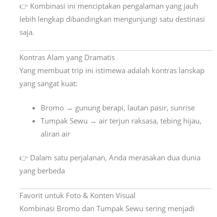
👉 Kombinasi ini menciptakan pengalaman yang jauh
lebih lengkap dibandingkan mengunjungi satu destinasi
saja.
Kontras Alam yang Dramatis
Yang membuat trip ini istimewa adalah kontras lanskap
yang sangat kuat:
Bromo → gunung berapi, lautan pasir, sunrise
Tumpak Sewu → air terjun raksasa, tebing hijau,
aliran air
👉 Dalam satu perjalanan, Anda merasakan dua dunia
yang berbeda
Favorit untuk Foto & Konten Visual
Kombinasi Bromo dan Tumpak Sewu sering menjadi