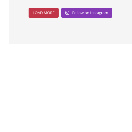
LOAD MORE
Follow on Instagram