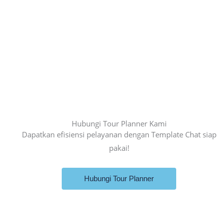
Hubungi Tour Planner Kami
Dapatkan efisiensi pelayanan dengan Template Chat siap
pakai!
Hubungi Tour Planner