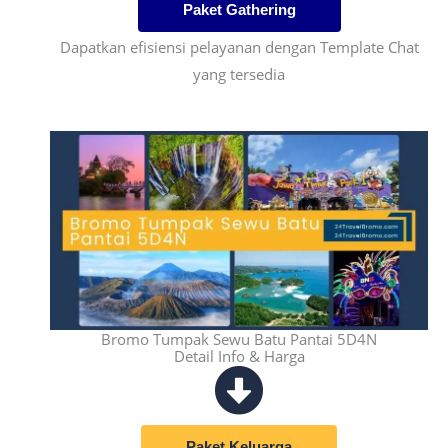
Paket Gathering
Dapatkan efisiensi pelayanan dengan Template Chat
yang tersedia
Bromo Tumpak Sewu Batu Pantai 5D4N
Detail Info & Harga
Paket Keluarga