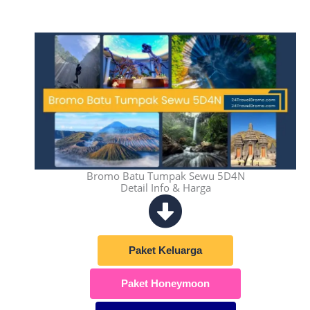
Bromo Batu Tumpak Sewu 5D4N
Detail Info & Harga
Paket Keluarga
Paket Honeymoon