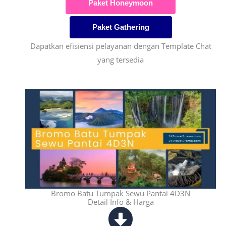
Paket Honeymoon
Paket Gathering
Dapatkan efisiensi pelayanan dengan Template Chat
yang tersedia
Bromo Batu Tumpak Sewu Pantai 4D3N
Detail Info & Harga