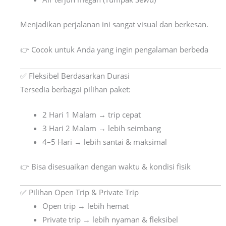
Menjadikan perjalanan ini sangat visual dan berkesan.
👉 Cocok untuk Anda yang ingin pengalaman berbeda
✅ Fleksibel Berdasarkan Durasi
Tersedia berbagai pilihan paket:
2 Hari 1 Malam → trip cepat
3 Hari 2 Malam → lebih seimbang
4–5 Hari → lebih santai & maksimal
👉 Bisa disesuaikan dengan waktu & kondisi fisik
✅ Pilihan Open Trip & Private Trip
Open trip → lebih hemat
Private trip → lebih nyaman & fleksibel