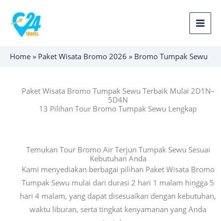
Lewati
ke
konten
Home
»
Paket Wisata Bromo 2026
»
Bromo Tumpak Sewu
Paket Wisata Bromo Tumpak Sewu Terbaik Mulai 2D1N–
5D4N
13 Pilihan Tour Bromo Tumpak Sewu Lengkap
Temukan Tour Bromo Air Terjun Tumpak Sewu Sesuai
Kebutuhan Anda
Kami menyediakan berbagai pilihan Paket Wisata Bromo
Tumpak Sewu mulai dari durasi 2 hari 1 malam hingga 5
hari 4 malam, yang dapat disesuaikan dengan kebutuhan,
waktu liburan, serta tingkat kenyamanan yang Anda