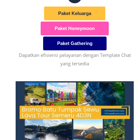
Paket Keluarga
Paket Honeymoon
Paket Gathering
Dapatkan efisiensi pelayanan dengan Template Chat
yang tersedia