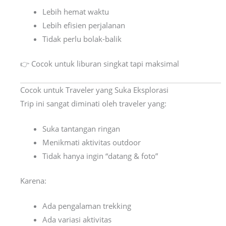
Lebih hemat waktu
Lebih efisien perjalanan
Tidak perlu bolak-balik
👉 Cocok untuk liburan singkat tapi maksimal
Cocok untuk Traveler yang Suka Eksplorasi
Trip ini sangat diminati oleh traveler yang:
Suka tantangan ringan
Menikmati aktivitas outdoor
Tidak hanya ingin “datang & foto”
Karena:
Ada pengalaman trekking
Ada variasi aktivitas