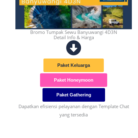
Bromo Tumpak Sewu Banyuwangi 4D3N
Detail Info & Harga
Paket Keluarga
Paket Honeymoon
Paket Gathering
Dapatkan efisiensi pelayanan dengan Template Chat
yang tersedia