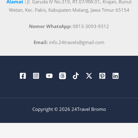
Alamat
:
Jl. Garuda IV No.319, RT.07/RW.01, Krajan, Bunut
Wetan, Kec. Pakis, Kabupaten Malang, Jawa Timur 65154
Nomor WhatsApp:
0813-3093-9312
Email:
info.24travels@gmail.com
Copyright © 2026 24Travel Bromo