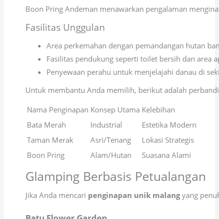
Boon Pring Andeman menawarkan pengalaman menginap di
Fasilitas Unggulan
Area perkemahan dengan pemandangan hutan bam
Fasilitas pendukung seperti toilet bersih dan area 
Penyewaan perahu untuk menjelajahi danau di sekit
Untuk membantu Anda memilih, berikut adalah perbanding
Nama Penginapan
Konsep Utama
Kelebihan
Bata Merah
Industrial
Estetika Modern
Taman Merak
Asri/Tenang
Lokasi Strategis
Boon Pring
Alam/Hutan
Suasana Alami
Glamping Berbasis Petualangan
Jika Anda mencari
penginapan unik malang
yang penuh 
Batu Flower Garden