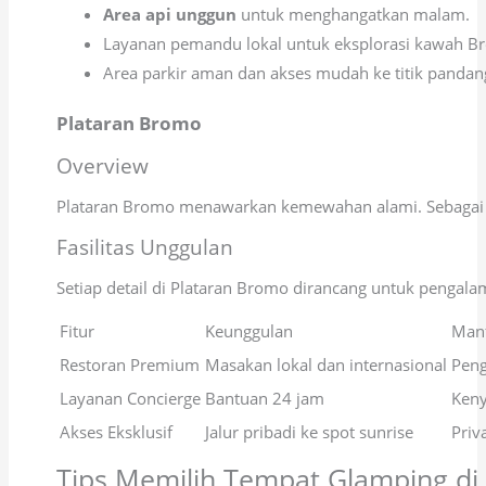
Area api unggun
untuk menghangatkan malam.
Layanan pemandu lokal untuk eksplorasi kawah B
Area parkir aman dan akses mudah ke titik pandang
Plataran Bromo
Overview
Plataran Bromo menawarkan kemewahan alami. Sebaga
Fasilitas Unggulan
Setiap detail di Plataran Bromo dirancang untuk pengal
Fitur
Keunggulan
Man
Restoran Premium
Masakan lokal dan internasional
Peng
Layanan Concierge
Bantuan 24 jam
Ken
Akses Eksklusif
Jalur pribadi ke spot sunrise
Priva
Tips Memilih Tempat Glamping di